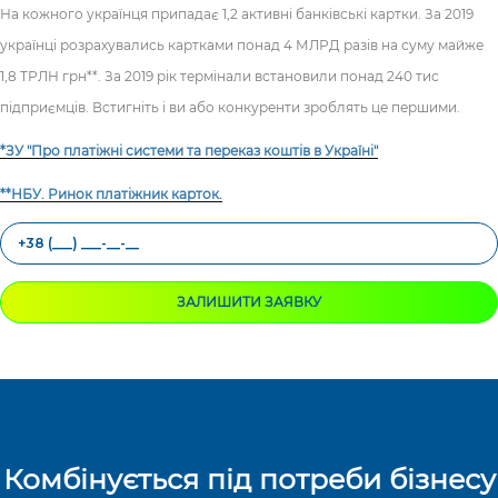
На кожного українця припадає 1,2 активні банківські картки. За 2019
українці розрахувались картками понад 4 МЛРД разів на суму майже
1,8 ТРЛН грн**. За 2019 рік термінали встановили понад 240 тис
підприємців. Встигніть і ви або конкуренти зроблять це першими.
*ЗУ "Про платіжні системи та переказ коштів в Україні"
**НБУ. Ринок платіжник карток.
ЗАЛИШИТИ ЗАЯВКУ
Комбінується під потреби бізнесу