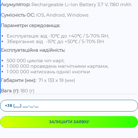
Акумулятор:
Rechargeable Li-Ion Battery 3.7 V, 1180 mAh
Сумісність ОС:
iOS, Android, Windows
Параметри
середовища:
Експлуатація: від -10℃ до +40℃ / 5-70% RH,
Зберігання: від -15℃ до +50℃ / 5-70% RH
Експлуатаційна
надійність:
500 000 циклів чіп-карт,
1 000 000 проведень магнітними картами,
1 000 000 натискань однієї кнопки
Габарити (мм):
71 x 133 x 19 (мм)
Вага (г):
180 (г)
ЗАЛИШИТИ ЗАЯВКУ