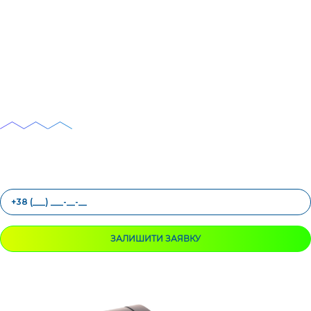
Спеціальна Combo
пропозиція для
учасників "Будуй своє'"
Знижка 15% на платіжний термінал ComboPay 3G та зйомний принтер
Combo Print
ЗАЛИШИТИ ЗАЯВКУ