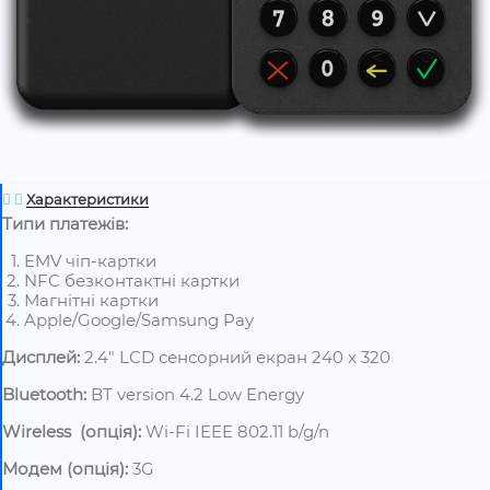
Характеристики
Типи платежів:
EMV чіп-картки
NFC безконтактні картки
Магнітні картки
Apple/Google/Samsung Pay
Дисплей:
2.4″ LCD сенсорний екран 240 x 320
Bluetooth:
BT version 4.2 Low Energy
Wireless
(опція):
Wi-Fi IEEE 802.11 b/g/n
Модем
(опція):
3G